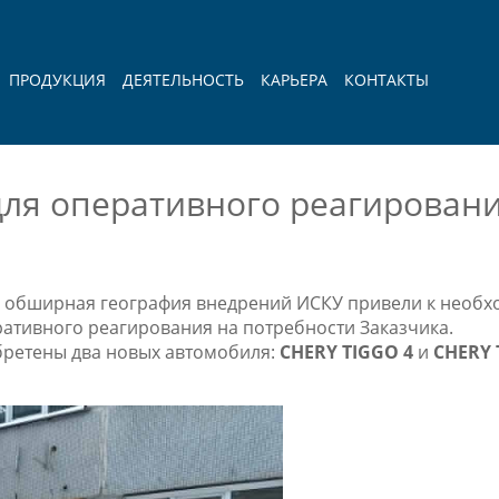
ПРОДУКЦИЯ
ДЕЯТЕЛЬНОСТЬ
КАРЬЕРА
КОНТАКТЫ
ля оперативного реагирован
е обширная география внедрений ИСКУ привели к необх
ративного реагирования на потребности Заказчика.
обретены два новых автомобиля:
CHERY TIGGO 4
и
CHERY 