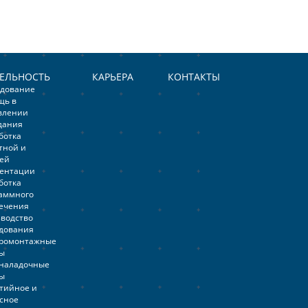
ТЕЛЬНОСТЬ
КАРЬЕРА
КОНТАКТЫ
едование
щь в
влении
дания
ботка
тной и
ей
ментации
ботка
аммного
ечения
водство
дования
тромонтажные
ы
наладочные
ы
тийное и
сное