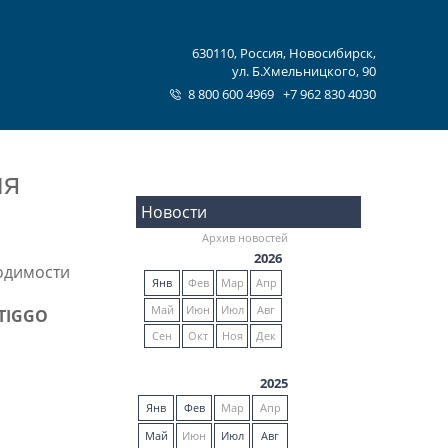
630110, Россия, Новосибирск,
ул. Б.Хмельницкого, 90
8 800 600 4969
+7 962 830 4030
ия
Новости
Архив новостей
2026
одимости
Янв
Фев
Мар
Апр
Май
Июн
Июл
Авг
TIGGO
Сен
Окт
Ноя
Дек
2025
Янв
Фев
Мар
Апр
Май
Июн
Июл
Авг