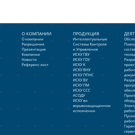
О КОМПАНИИ
ПРОДУКЦИЯ
ДЕЯ
О компании
Интеллектуальные
Обсл
Разрешения
Системы Контроля
Помо
Презентация
и Управления
соста
Компании
ИСКУ ГВУ
техза
Новости
ИСКУ ГОУ
Разра
Референс-лист
ИСКУ К
проек
ИСКУ ВНУ
рабоч
ИСКУ ППНС
доку
ИСКУ ВУ
Разра
ИСКУ ПМ
прогр
ИСКУ ССС
обесп
АСОДУ
Произ
ИСКУ во
обору
взрывозащищенном
Элек
исполнении
работ
Пуско
работ
Гаран
серви